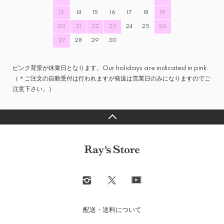
13
14
15
16
17
18
19
20
21
22
23
24
25
26
27
28
29
30
ピンク背景が休業日となります。Our holidays are indicated in pink.
（＊ご注文の自動受付は行われますが発送は営業日のみになりますのでご
注意下さい。）
配送・送料について