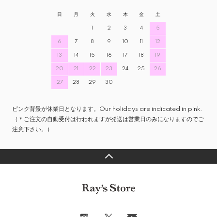
日
月
火
水
木
金
土
1
2
3
4
5
6
7
8
9
10
11
12
13
14
15
16
17
18
19
20
21
22
23
24
25
26
27
28
29
30
ピンク背景が休業日となります。Our holidays are indicated in pink.
（＊ご注文の自動受付は行われますが発送は営業日のみになりますのでご
注意下さい。）