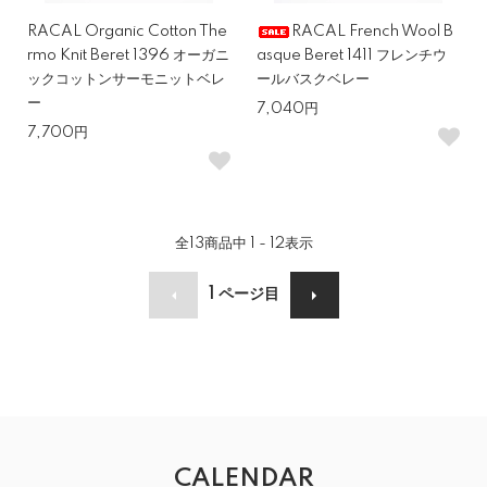
RACAL Organic Cotton The
RACAL French Wool B
rmo Knit Beret 1396 オーガニ
asque Beret 1411 フレンチウ
ックコットンサーモニットベレ
ールバスクベレー
ー
7,040円
7,700円
全
13
商品中
1 - 12
表示
1
ページ目
CALENDAR