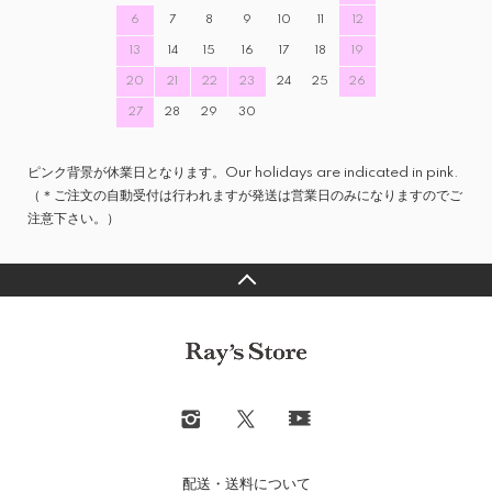
6
7
8
9
10
11
12
13
14
15
16
17
18
19
20
21
22
23
24
25
26
27
28
29
30
ピンク背景が休業日となります。Our holidays are indicated in pink.
（＊ご注文の自動受付は行われますが発送は営業日のみになりますのでご
注意下さい。）
配送・送料について