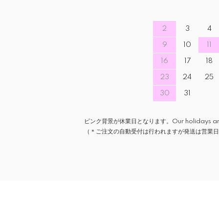
2
3
4
9
10
11
16
17
18
23
24
25
30
31
ピンク背景が休業日となります。Our holidays are ind
（＊ご注文の自動受付は行われますが発送は営業日