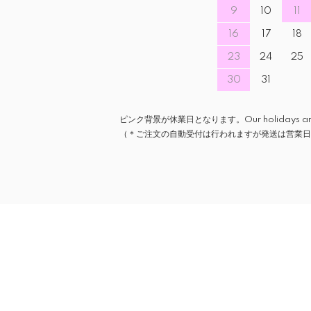
9
10
11
16
17
18
23
24
25
30
31
ピンク背景が休業日となります。Our holidays are ind
（＊ご注文の自動受付は行われますが発送は営業日