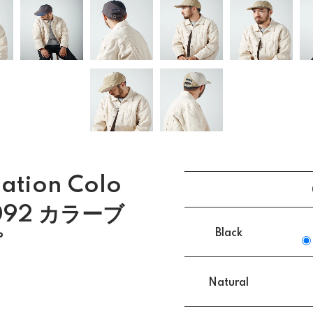
iation Colo
p 092 カラーブ
Black
プ
Natural