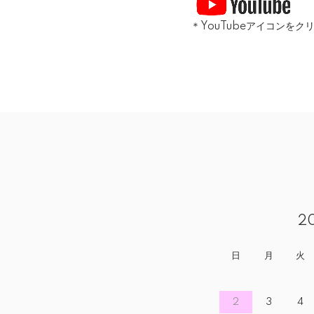
＊YouTubeアイコンを
2
日
月
火
2
3
4