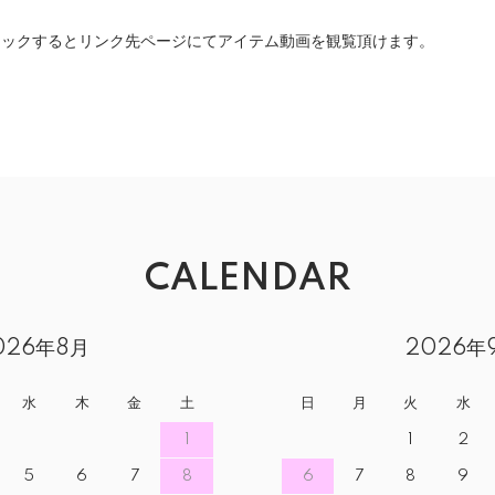
クリックするとリンク先ページにてアイテム動画を観覧頂けます。
CALENDAR
026年8月
2026年
水
木
金
土
日
月
火
水
1
1
2
5
6
7
8
6
7
8
9