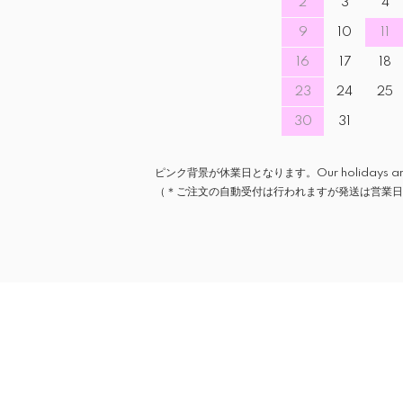
2
3
4
9
10
11
16
17
18
23
24
25
30
31
ピンク背景が休業日となります。Our holidays are ind
（＊ご注文の自動受付は行われますが発送は営業日