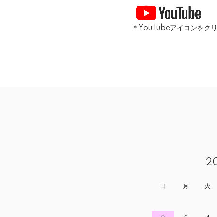
＊YouTubeアイコンを
2
日
月
火