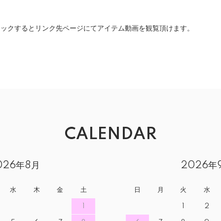
クリックするとリンク先ページにてアイテム動画を観覧頂けます。
CALENDAR
026年8月
2026年
水
木
金
土
日
月
火
水
1
1
2