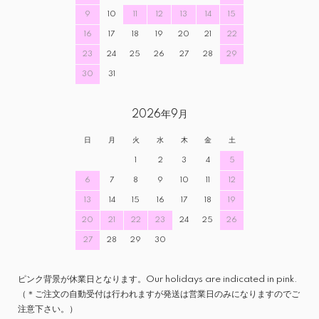
9
10
11
12
13
14
15
16
17
18
19
20
21
22
23
24
25
26
27
28
29
30
31
2026年9月
日
月
火
水
木
金
土
1
2
3
4
5
6
7
8
9
10
11
12
13
14
15
16
17
18
19
20
21
22
23
24
25
26
27
28
29
30
ピンク背景が休業日となります。Our holidays are indicated in pink.
（＊ご注文の自動受付は行われますが発送は営業日のみになりますのでご
注意下さい。）