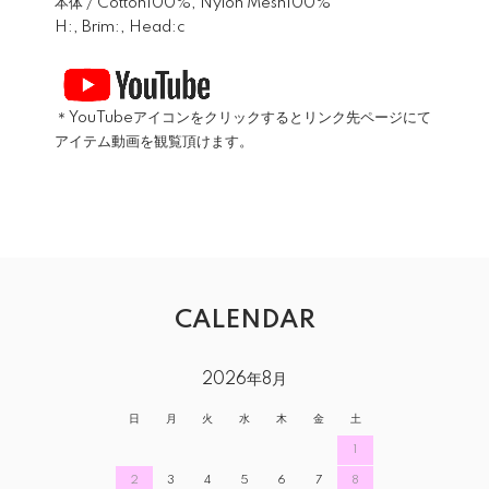
本体 / Cotton100%, Nylon Mesh100%
H:, Brim:, Head:c
＊YouTubeアイコンをクリックするとリンク先ページにて
アイテム動画を観覧頂けます。
CALENDAR
2026年8月
日
月
火
水
木
金
土
1
2
3
4
5
6
7
8