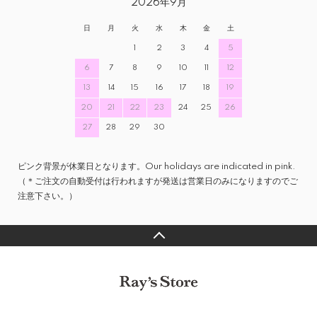
2026年9月
日
月
火
水
木
金
土
1
2
3
4
5
6
7
8
9
10
11
12
13
14
15
16
17
18
19
20
21
22
23
24
25
26
27
28
29
30
ピンク背景が休業日となります。Our holidays are indicated in pink.
（＊ご注文の自動受付は行われますが発送は営業日のみになりますのでご
注意下さい。）