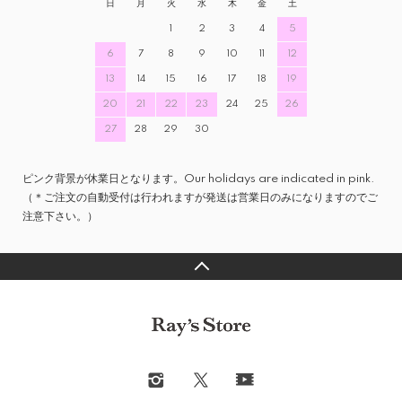
日
月
火
水
木
金
土
1
2
3
4
5
6
7
8
9
10
11
12
13
14
15
16
17
18
19
20
21
22
23
24
25
26
27
28
29
30
ピンク背景が休業日となります。Our holidays are indicated in pink.
（＊ご注文の自動受付は行われますが発送は営業日のみになりますのでご
注意下さい。）