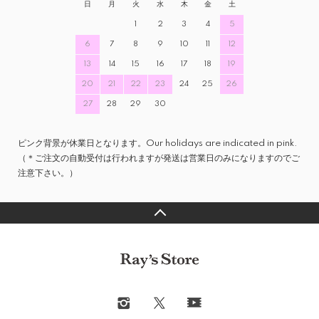
日
月
火
水
木
金
土
1
2
3
4
5
6
7
8
9
10
11
12
13
14
15
16
17
18
19
20
21
22
23
24
25
26
27
28
29
30
ピンク背景が休業日となります。Our holidays are indicated in pink.
（＊ご注文の自動受付は行われますが発送は営業日のみになりますのでご
注意下さい。）