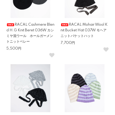
RACAL Cashmere Blen
RACAL Mohair Wool K
d H.G Knit Beret 036W カシ
nit Bucket Hat 037W モヘア
ミヤ混ウール ホールガーメン
ニットバケットハット
トニットベレー
7,700円
5,500円