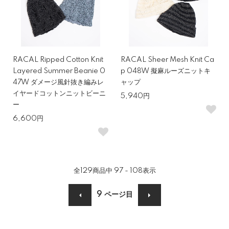
RACAL Ripped Cotton Knit
RACAL Sheer Mesh Knit Ca
Layered Summer Beanie 0
p 048W 擬麻ルーズニットキ
47W ダメージ風針抜き編みレ
ャップ
イヤードコットンニットビーニ
5,940円
ー
6,600円
全
129
商品中
97 - 108
表示
9
ページ目