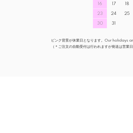
16
17
18
23
24
25
30
31
ピンク背景が休業日となります。Our holidays are ind
（＊ご注文の自動受付は行われますが発送は営業日