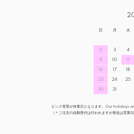
2
日
月
火
2
3
4
9
10
11
16
17
18
23
24
25
30
31
ピンク背景が休業日となります。Our holidays are ind
（＊ご注文の自動受付は行われますが発送は営業日